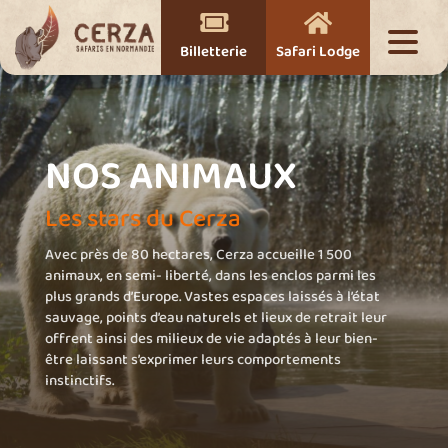


Billetterie
Safari Lodge
NOS ANIMAUX
Les stars du Cerza
Avec près de 80 hectares, Cerza accueille 1 500
animaux, en semi- liberté, dans les enclos parmi les
plus grands d’Europe. Vastes espaces laissés à l’état
sauvage, points d’eau naturels et lieux de retrait leur
offrent ainsi des milieux de vie adaptés à leur bien-
être laissant s’exprimer leurs comportements
instinctifs.