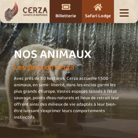


Billetterie
Safari Lodge
NOS ANIMAUX
Les stars du Cerza
Avec près de 80 hectares, Cerza accueille 1 500
animaux, en semi- liberté, dans les enclos parmi les
plus grands d’Europe. Vastes espaces laissés à l’état
sauvage, points d’eau naturels et lieux de retrait leur
offrent ainsi des milieux de vie adaptés à leur bien-
être laissant s’exprimer leurs comportements
instinctifs.