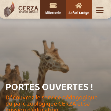


Billetterie
Safari Lodge
PORTES OUVERTES !
Découvrez le service pédagogique
du parc zoologique CERZA et sa
mission d’éducation.