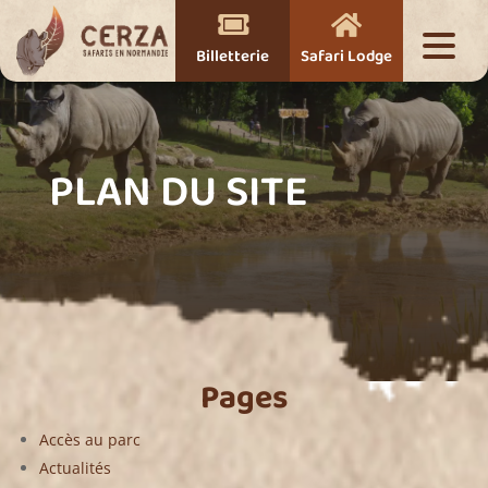


Billetterie
Safari Lodge
PLAN DU SITE
Pages
Accès au parc
Actualités