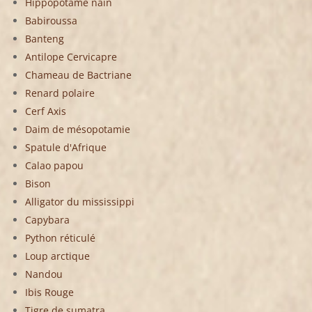
Hippopotame nain
Babiroussa
Banteng
Antilope Cervicapre
Chameau de Bactriane
Renard polaire
Cerf Axis
Daim de mésopotamie
Spatule d'Afrique
Calao papou
Bison
Alligator du mississippi
Capybara
Python réticulé
Loup arctique
Nandou
Ibis Rouge
Tigre de sumatra