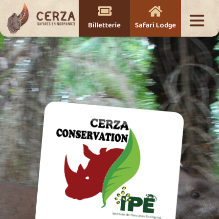


Billetterie
Safari Lodge