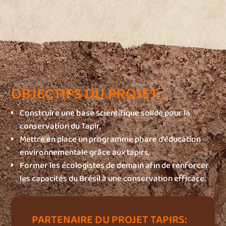
OBJECTIFS DU PROJET :
Construire une base scientifique solide pour la
conservation du Tapir,
Mettre en place un programme phare d’éducation
environnementale grâce aux tapirs,
Former les écologistes de demain afin de renforcer
les capacités du Brésil à une conservation efficace.
PARTENAIRE DU PROJET TAPIRS: