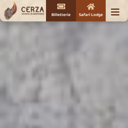


Billetterie
Safari Lodge