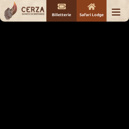


Billetterie
Safari Lodge