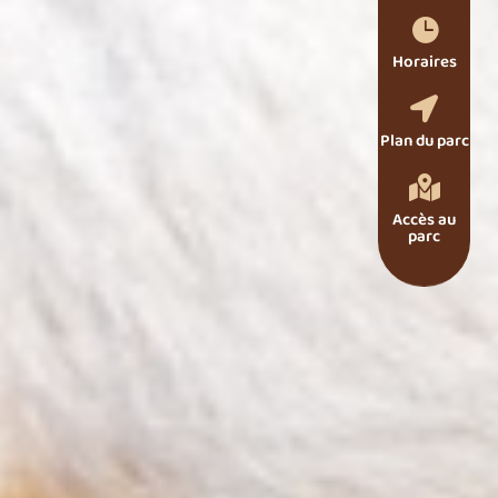

Horaires

Plan du parc

Accès au
parc