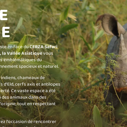
E
UE
juste en face du
CERZA Safari
, la Vallée Asiatique
vous
ces emblématiques du
nnement spacieux et naturel.
s indiens, chameaux de
s d’Eld, cerfs axis et antilopes
erté. Ce vaste espace a été
n des animaux dans des
’origine, tout en respectant
ez l’occasion de rencontrer