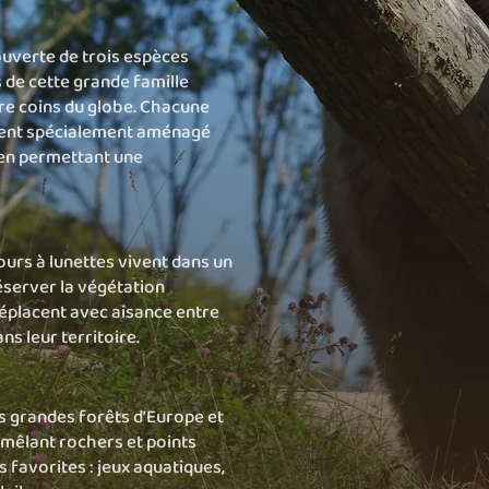
couverte de trois espèces
 de cette grande famille
re coins du globe. Chacune
ment spécialement aménagé
 en permettant une
ours à lunettes vivent dans un
server la végétation
 déplacent avec aisance entre
ns leur territoire.
 grandes forêts d’Europe et
 mêlant rochers et points
és favorites : jeux aquatiques,