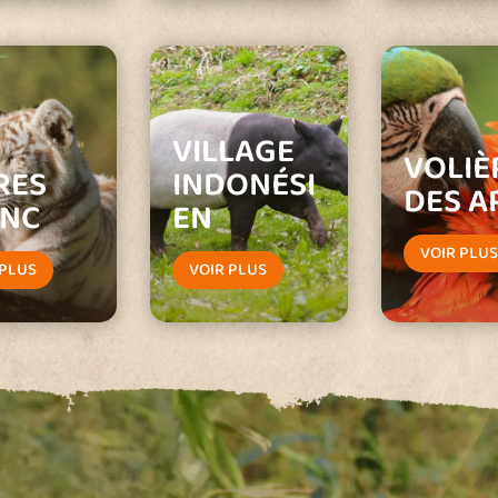
VILLAGE
VOLIÈ
RES
INDONÉSI
DES A
ANC
EN
VOIR PLU
 PLUS
VOIR PLUS