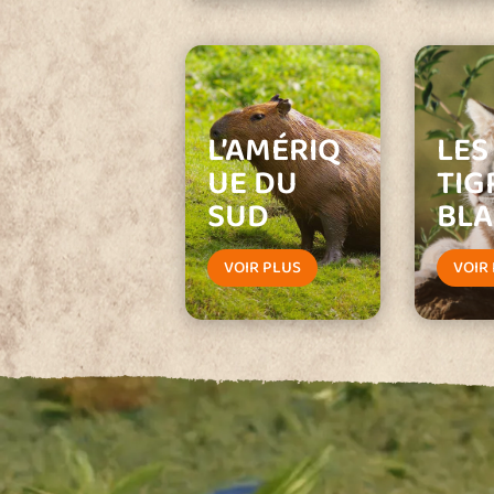
L’AMÉRIQ
LES
UE DU
TIG
SUD
BL
VOIR PLUS
VOIR