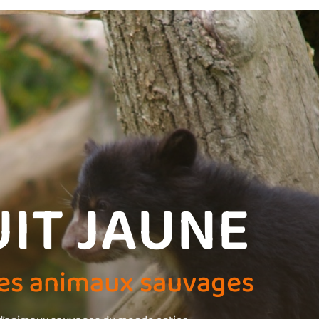
UIT JAUNE
res animaux sauvages