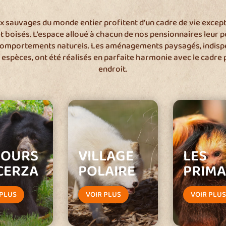
 sauvages du monde entier profitent d’un cadre de vie except
et boisés. L’espace alloué à chacun de nos pensionnaires leur 
omportements naturels. Les aménagements paysagés, indispe
 espèces, ont été réalisés en parfaite harmonie avec le cadre 
endroit.
 OURS
VILLAGE
LES
CERZA
POLAIRE
PRIMA
 PLUS
VOIR PLUS
VOIR PLU