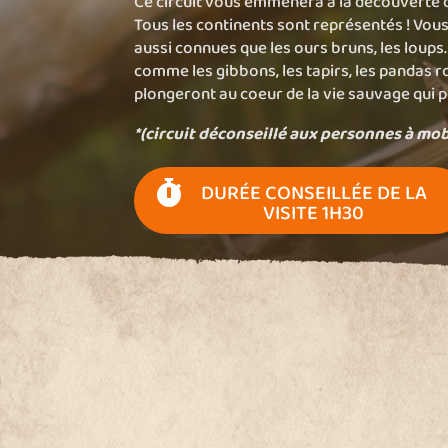
Ce circuit vous emmènera à la découverte 
Tous les continents sont représentés ! Vou
aussi connues que les ours bruns, les loups.
comme les gibbons, les tapirs, les pandas 
plongeront au coeur de la vie sauvage qui p
*(circuit déconseillé aux personnes à mob
DURÉE CONSEILLÉE DE LA

VISITE 1H30