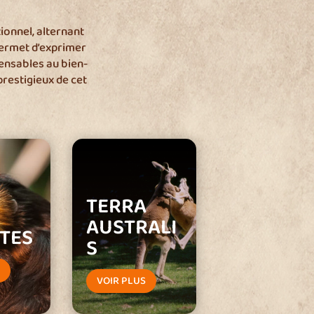
ionnel, alternant
permet d’exprimer
nsables au bien-
prestigieux de cet
TERRA
AUSTRALI
TES
S
S
VOIR PLUS