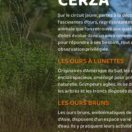
CERZA
Sur le circuit jaune, partez à la dé
fascinantes d’ours, représentantes
animale que l’on retrouve aux quat
d’elles évolue dans un environne
pour répondre à ses besoins, tout
observation privilégiée.
LES OURS À LUNETTES
Originaires d’Amérique du Sud, les 
enclos spacieux, aménagé pour pré
naturelle. Grimpeurs agiles, ils se
les arbres et les troncs disposés da
LES OURS BRUNS
Les ours bruns, emblématiques des
d’Asie, disposent d’un espace varié
d’eau. Ils y pratiquent leurs activit