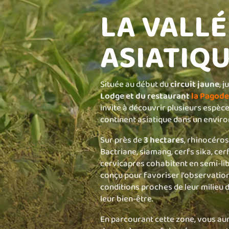
LA VALLÉ
ASIATIQ
Située au début du
circuit jaune
, 
Lodge et du restaurant
la Pagode
invite à découvrir plusieurs espè
continent asiatique dans un enviro
Sur près de
3 hectares
, rhinocéro
Bactriane, siamang, cerfs sika, cerf
cervicapres cohabitent en semi-lib
conçu pour favoriser l’observatio
conditions proches de leur milieu d
leur bien-être.
En parcourant cette zone, vous aur