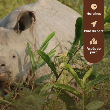

Horaires

Plan du parc

Accès au
parc