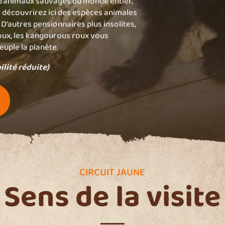
d’animaux sauvages du monde entier.
s découvrirez ici des espèces animales
 D’autres pensionnaires plus insolites,
roux, les kangourous roux vous
euple la planète.
ilité réduite)
CIRCUIT JAUNE
Sens de la visite