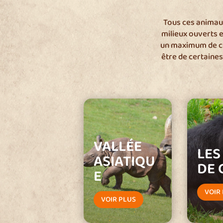
Tous ces animaux
milieux ouverts 
un maximum de c
être de certaines
VALLÉE
LES
ASIATIQU
DE 
E
VOIR
VOIR PLUS