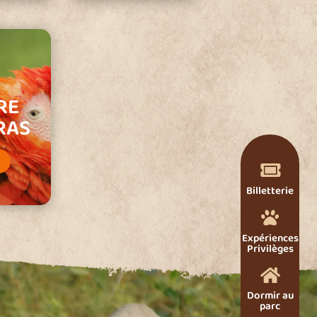
RE
RAS
S

Billetterie

Expériences
Privilèges

Dormir au
parc