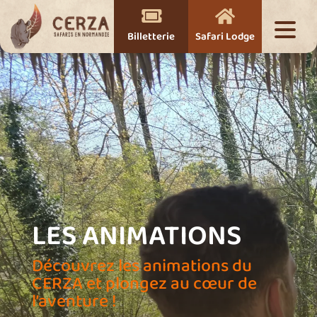


Billetterie
Safari Lodge
LES ANIMATIONS
Découvrez les animations du
CERZA et plongez au cœur de
l’aventure !