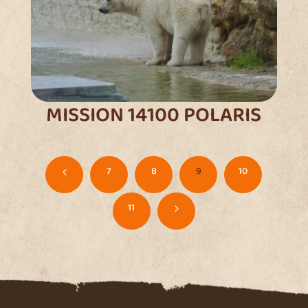
MISSION 14100 POLARIS
7
8
9
10
4
11
5