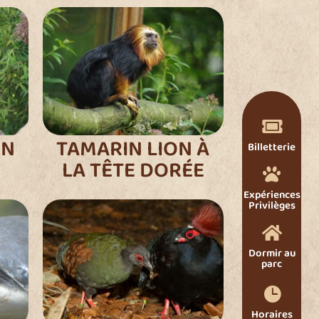

ON
TAMARIN LION À
Billetterie
LA TÊTE DORÉE

Expériences
Privilèges

Dormir au
parc

Horaires