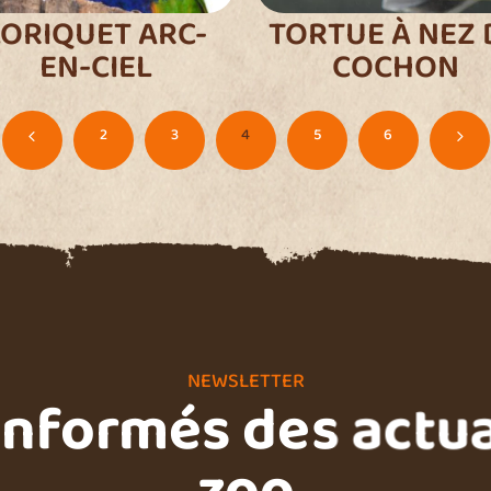
LORIQUET ARC-
TORTUE À NEZ 
EN-CIEL
COCHON
2
3
4
5
6
4
5
NEWSLETTER
informés des actua