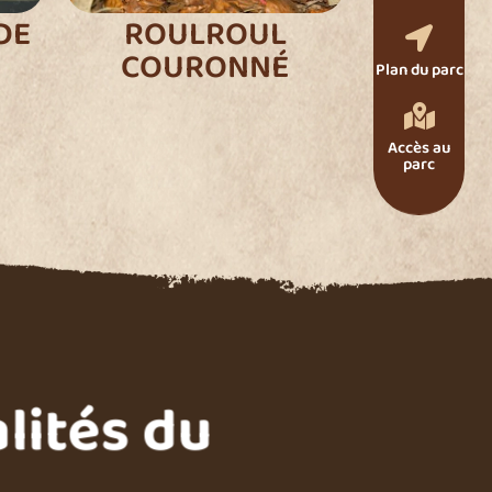
DE
ROULROUL

COURONNÉ
Plan du parc

Accès au
parc
lités du