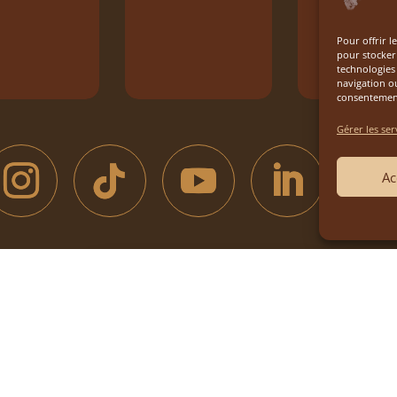
Pour offrir l
pour stocker 
technologies
navigation ou
consentement 
Gérer les ser
Ac

S
ES
Boutique du Parc
Dép
 Presse