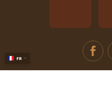
FR
INFORMATI
LIEN
ONS
UTIL
Nos animaux
Espace