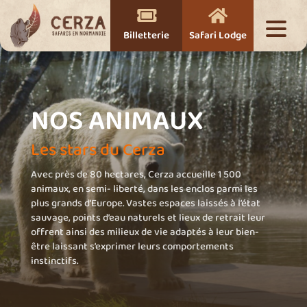


Billetterie
Safari Lodge
NOS ANIMAUX
Les stars du Cerza
Avec près de 80 hectares, Cerza accueille 1 500
animaux, en semi- liberté, dans les enclos parmi les
plus grands d’Europe. Vastes espaces laissés à l’état
sauvage, points d’eau naturels et lieux de retrait leur
offrent ainsi des milieux de vie adaptés à leur bien-
être laissant s’exprimer leurs comportements
instinctifs.