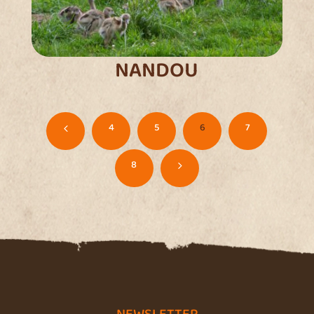
NANDOU
4
5
6
7
4
8
5