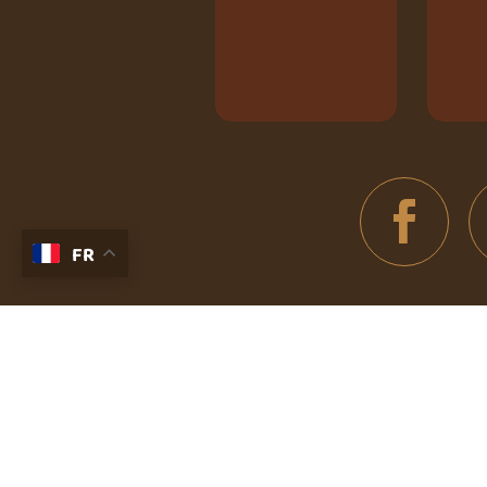
FR
INFORMATI
LIEN
ONS
UTIL
Nos animaux
Espace