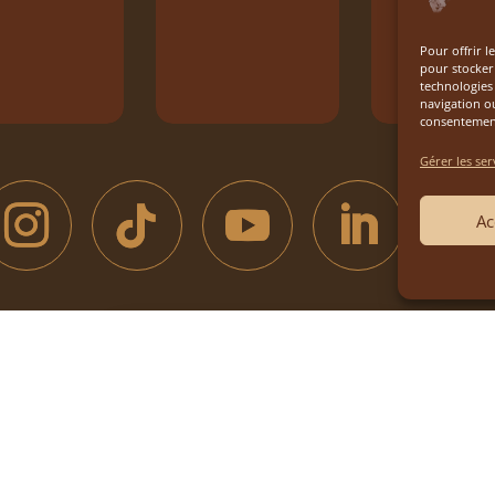
Pour offrir l
pour stocker 
technologies
navigation ou
consentement 
Gérer les ser
Ac

S
ES
Boutique du Parc
Dép
 Presse