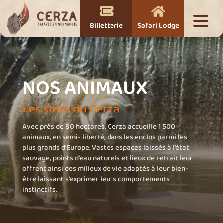


Billetterie
Safari Lodge
NOS ANIMAUX
Les stars du Cerza
Avec près de 80 hectares, Cerza accueille 1 500
animaux, en semi- liberté, dans les enclos parmi les
plus grands d’Europe. Vastes espaces laissés à l’état
sauvage, points d’eau naturels et lieux de retrait leur
offrent ainsi des milieux de vie adaptés à leur bien-
être laissant s’exprimer leurs comportements
instinctifs.